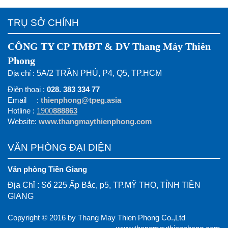
TRỤ SỞ CHÍNH
CÔNG TY CP TMĐT & DV Thang Máy Thiên
Phong
Địa chỉ :
5A/2 TRẦN PHÚ, P4, Q5, TP.HCM
Điện thoại :
028. 383 334 77
Email :
thienphong@tpeg.asia
Hotline :
1900
888863
Website:
www.thangmaythienphong.com
VĂN PHÒNG ĐẠI DIỆN
Văn phòng Tiền Giang
Địa Chỉ : Số 225 Ấp Bắc, p5, TP.MỸ THO, TỈNH TIỀN
GIANG
Copyright © 2016 by Thang May Thien Phong Co.,Ltd