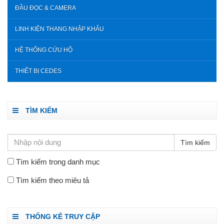
ĐẦU ĐỌC & CAMERA
LINH KIỆN THANG NHẬP KHẨU
HỆ THỐNG CỨU HỘ
THIẾT BỊ CEDES
TÌM KIẾM
Tìm kiếm trong danh mục
Tìm kiếm theo miêu tả
THỐNG KÊ TRUY CẬP