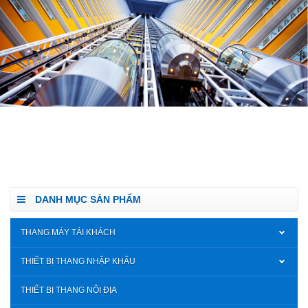
DANH MỤC SẢN PHẨM
THANG MÁY TẢI KHÁCH
THIẾT BỊ THANG NHẬP KHẨU
THIẾT BỊ THANG NỘI ĐỊA