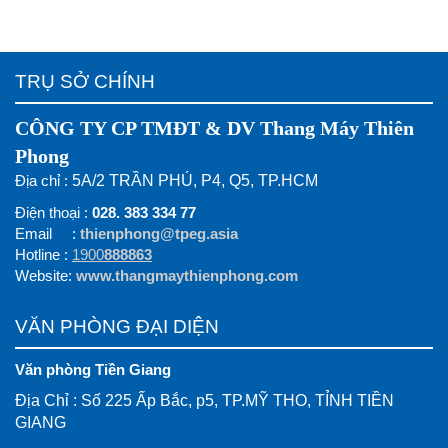
TRỤ SỞ CHÍNH
CÔNG TY CP TMĐT & DV Thang Máy Thiên
Phong
Địa chỉ :
5A/2 TRẦN PHÚ, P4, Q5, TP.HCM
Điện thoại :
028. 383 334 77
Email :
thienphong@tpeg.asia
Hotline :
1900
888863
Website:
www.thangmaythienphong.com
VĂN PHÒNG ĐẠI DIỆN
Văn phòng Tiền Giang
Địa Chỉ : Số 225 Ấp Bắc, p5, TP.MỸ THO, TỈNH TIỀN
GIANG