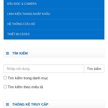
ĐẦU ĐỌC & CAMERA
LINH KIỆN THANG NHẬP KHẨU
HỆ THỐNG CỨU HỘ
THIẾT BỊ CEDES
TÌM KIẾM
Tìm kiếm trong danh mục
Tìm kiếm theo miêu tả
THỐNG KÊ TRUY CẬP