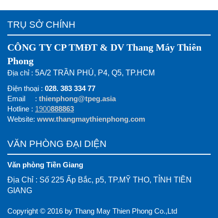
TRỤ SỞ CHÍNH
CÔNG TY CP TMĐT & DV Thang Máy Thiên
Phong
Địa chỉ :
5A/2 TRẦN PHÚ, P4, Q5, TP.HCM
Điện thoại :
028. 383 334 77
Email :
thienphong@tpeg.asia
Hotline :
1900
888863
Website:
www.thangmaythienphong.com
VĂN PHÒNG ĐẠI DIỆN
Văn phòng Tiền Giang
Địa Chỉ : Số 225 Ấp Bắc, p5, TP.MỸ THO, TỈNH TIỀN
GIANG
Copyright © 2016 by Thang May Thien Phong Co.,Ltd