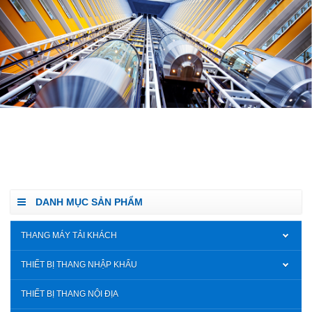
DANH MỤC SẢN PHẨM
THANG MÁY TẢI KHÁCH
THIẾT BỊ THANG NHẬP KHẨU
THIẾT BỊ THANG NỘI ĐỊA