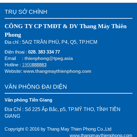
TRỤ SỞ CHÍNH
CÔNG TY CP TMĐT & DV Thang Máy Thiên
Phong
Địa chỉ :
5A/2 TRẦN PHÚ, P4, Q5, TP.HCM
Điện thoại :
028. 383 334 77
Email :
thienphong@tpeg.asia
Hotline :
1900
888863
Website:
www.thangmaythienphong.com
VĂN PHÒNG ĐẠI DIỆN
Văn phòng Tiền Giang
Địa Chỉ : Số 225 Ấp Bắc, p5, TP.MỸ THO, TỈNH TIỀN
GIANG
Copyright © 2016 by Thang May Thien Phong Co.,Ltd
www.thangmaythienphong.com