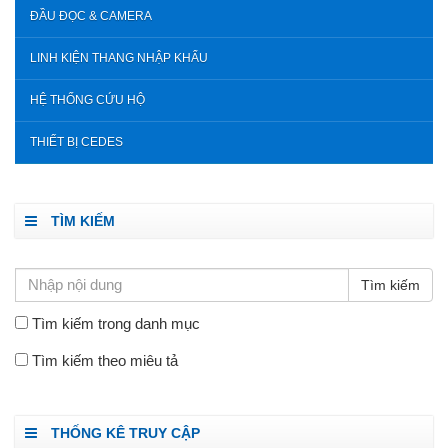
ĐẦU ĐỌC & CAMERA
LINH KIỆN THANG NHẬP KHẨU
HỆ THỐNG CỨU HỘ
THIẾT BỊ CEDES
TÌM KIẾM
Tìm kiếm trong danh mục
Tìm kiếm theo miêu tả
THỐNG KÊ TRUY CẬP