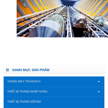
DANH MỤC SẢN PHẨM
THANG MÁY TẢI KHÁCH
THIẾT BỊ THANG NHẬP KHẨU
THIẾT BỊ THANG NỘI ĐỊA