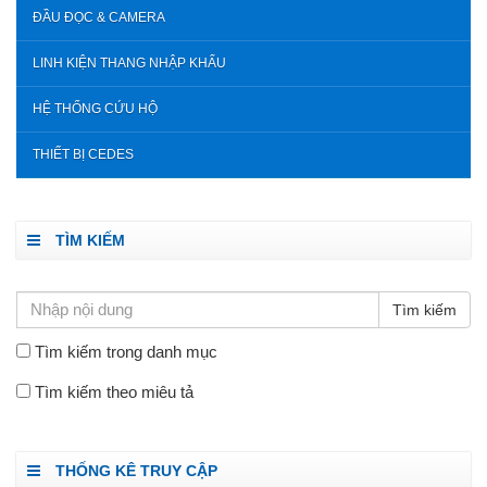
ĐẦU ĐỌC & CAMERA
LINH KIỆN THANG NHẬP KHẨU
HỆ THỐNG CỨU HỘ
THIẾT BỊ CEDES
TÌM KIẾM
Tìm kiếm trong danh mục
Tìm kiếm theo miêu tả
THỐNG KÊ TRUY CẬP