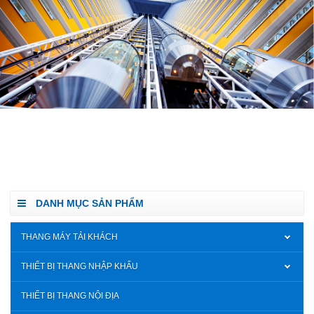
DANH MỤC SẢN PHẨM
THANG MÁY TẢI KHÁCH
THIẾT BỊ THANG NHẬP KHẨU
THIẾT BỊ THANG NỘI ĐỊA