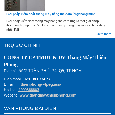
Giải pháp kiểm soát thang máy bằng thẻ cảm ứng thông minh
Giải pháp kiểm soát thang máy bằng thẻ cảm ứng là một giải pháp
thông mình giúp nhà đầu tư có thể quản lý thang máy một cách dễ dàng
nhất. Rất...
Xem thêm
TRỤ SỞ CHÍNH
CÔNG TY CP TMĐT & DV Thang Máy Thiên
Phong
Địa chỉ :
5A/2 TRẦN PHÚ, P4, Q5, TP.HCM
Điện thoại :
028. 383 334 77
Email :
thienphong@tpeg.asia
Hotline :
1900
888863
Website:
www.thangmaythienphong.com
VĂN PHÒNG ĐẠI DIỆN