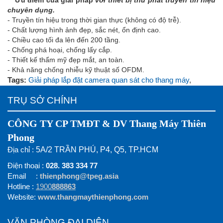
***
Ưu điểm của giải pháp
với thiết bị thu phát truyền tín hiệu
chuyên dụng.
- Truyền tín hiệu trong thời gian thực (không có độ trễ).
- Chất lượng hình ảnh đẹp, sắc nét, ổn định cao.
- Chiều cao tối đa lên đến 200 tầng.
- Chống phá hoại, chống lấy cắp.
- Thiết kế thẩm mỹ đẹp mắt, an toàn.
- Khả năng chống nhiễu kỹ thuật số OFDM.
Tags:
Giải pháp lắp đặt camera quan sát cho thang máy
,
TRỤ SỞ CHÍNH
CÔNG TY CP TMĐT & DV Thang Máy Thiên
Phong
Địa chỉ :
5A/2 TRẦN PHÚ, P4, Q5, TP.HCM
Điện thoại :
028. 383 334 77
Email :
thienphong@tpeg.asia
Hotline :
1900
888863
Website:
www.thangmaythienphong.com
VĂN PHÒNG ĐẠI DIỆN