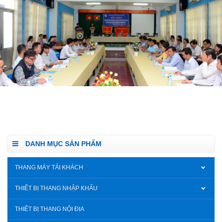
DANH MỤC SẢN PHẨM
THANG MÁY TẢI KHÁCH
THIẾT BỊ THANG NHẬP KHẨU
THIẾT BỊ THANG NỘI ĐỊA