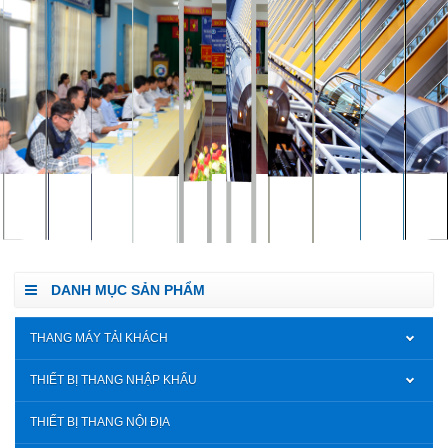
DANH MỤC SẢN PHẨM
THANG MÁY TẢI KHÁCH
THIẾT BỊ THANG NHẬP KHẨU
THIẾT BỊ THANG NỘI ĐỊA