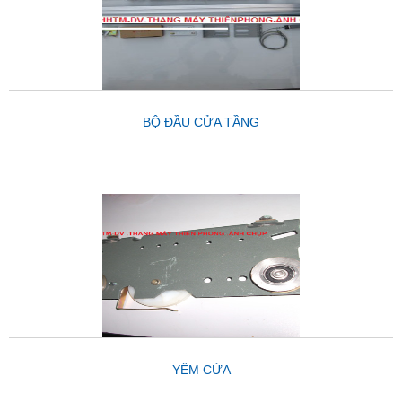
BỘ ĐẦU CỬA TẦNG
YẾM CỬA