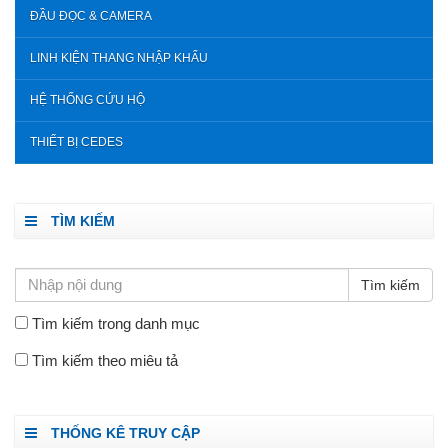
ĐẦU ĐỌC & CAMERA
LINH KIỆN THANG NHẬP KHẨU
HỆ THỐNG CỨU HỘ
THIẾT BỊ CEDES
TÌM KIẾM
Tìm kiếm trong danh mục
Tìm kiếm theo miêu tả
THỐNG KÊ TRUY CẬP