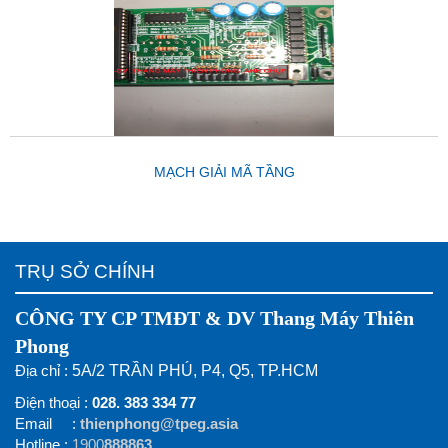
MẠCH GIẢI MÃ TẦNG
TRỤ SỞ CHÍNH
CÔNG TY CP TMĐT & DV Thang Máy Thiên
Phong
Địa chỉ :
5A/2 TRẦN PHÚ, P4, Q5, TP.HCM
Điện thoại :
028. 383 334 77
Email :
thienphong@tpeg.asia
Hotline :
1900
888863