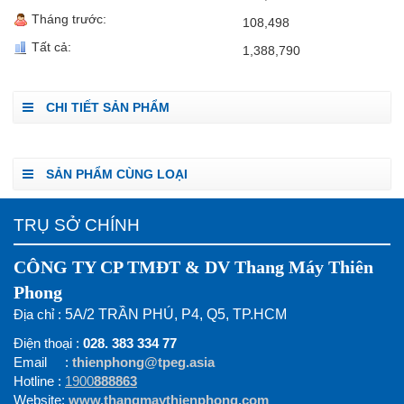
Tháng trước:
108,498
Tất cả:
1,388,790
CHI TIẾT SẢN PHẨM
SẢN PHẨM CÙNG LOẠI
TRỤ SỞ CHÍNH
CÔNG TY CP TMĐT & DV Thang Máy Thiên
Phong
Địa chỉ :
5A/2 TRẦN PHÚ, P4, Q5, TP.HCM
Điện thoại :
028. 383 334 77
Email :
thienphong@tpeg.asia
Hotline :
1900
888863
Website:
www.thangmaythienphong.com