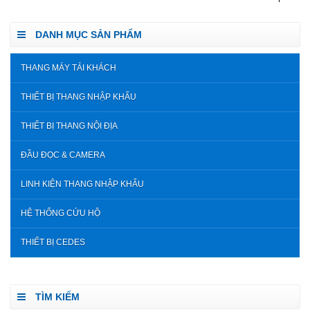
DANH MỤC SẢN PHẨM
THANG MÁY TẢI KHÁCH
THIẾT BỊ THANG NHẬP KHẨU
THIẾT BỊ THANG NỘI ĐỊA
ĐẦU ĐỌC & CAMERA
LINH KIỆN THANG NHẬP KHẨU
HỆ THỐNG CỨU HỘ
THIẾT BỊ CEDES