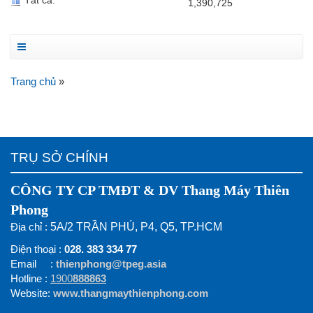
Tháng trước:
108,498
Tất cả:
1,390,725
Trang chủ
»
TRỤ SỞ CHÍNH
CÔNG TY CP TMĐT & DV Thang Máy Thiên
Phong
Địa chỉ :
5A/2 TRẦN PHÚ, P4, Q5, TP.HCM
Điện thoại :
028. 383 334 77
Email :
thienphong@tpeg.asia